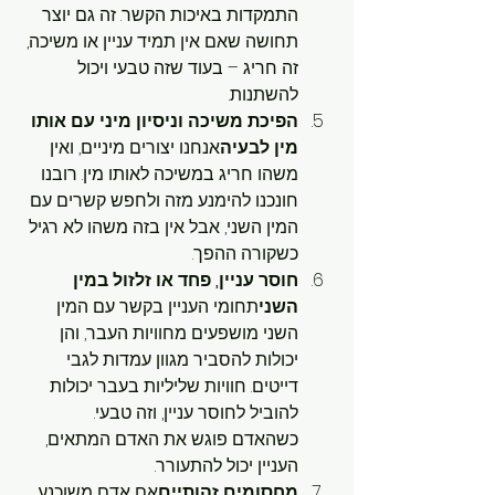
התמקדות באיכות הקשר. זה גם יוצר 
תחושה שאם אין תמיד עניין או משיכה, 
זה חריג – בעוד שזה טבעי ויכול 
להשתנות.
הפיכת משיכה וניסיון מיני עם אותו 
מין לבעיה
אנחנו יצורים מיניים, ואין 
משהו חריג במשיכה לאותו מין. רובנו 
חונכנו להימנע מזה ולחפש קשרים עם 
המין השני, אבל אין בזה משהו לא רגיל 
כשקורה ההפך.
חוסר עניין, פחד או זלזול במין 
השני
תחומי העניין בקשר עם המין 
השני מושפעים מחוויות העבר, והן 
יכולות להסביר מגוון עמדות לגבי 
דייטים. חוויות שליליות בעבר יכולות 
להוביל לחוסר עניין, וזה טבעי. 
כשהאדם פוגש את האדם המתאים, 
העניין יכול להתעורר.
מחסומים זהותיים
אם אדם משוכנע 