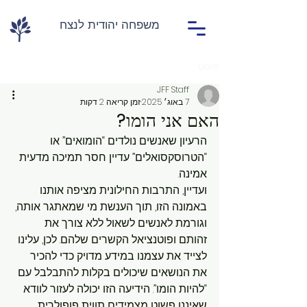
משפחה יהודית לנצח
פוסט
JFF Staff
7 באוג׳ 2025
זמן קריאה 2 דקות
האם אני הומו?
הרעיון שאנשים נולדים “הומואים” או 
“הטרוסקסואלים” עדיין חסר תמיכה מדעית 
אמינה.
ועדיין, התרבות החילונית מציפה אותנו 
באמונה הזו, תוך הענשת מי שמאתגר אותה, 
וגורמת לאנשים לשאול ללא צורך את 
זהותם ופוטנציאל הקשרים שלהם. לכן, עלינו 
לצייד את עצמנו במידע מדויק כדי להכיר 
את הנושאים שיכולים בקלות להתבלבל עם 
“להיות הומו”. הידיעה הזו יכולה לעזור לוודא 
שאיננו פשוט מצמידים תווית פופולרית 