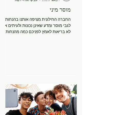
מוסר מיני
החברה החילונית מציפה אותנו בהנחות
לגבי מוסר ומדע שאינן נכונות ולעיתים אף
לא בריאות לאמץ. לפניכם כמה מהנחות
הפופולריות, יחד עם הסבר לאמת: 1. הנחה:
התורה מיושנת. איך מסמך בן שלושת אלפי
השנים יכול להתאים למוסר מיני בעידן של
היום? אנשים בטבעיות יודעים יותר טוב. זה
פשוט בלתי אפשרי. בלי התורה — מה ימנע
מחברה לעוות ולסלף את ההבחנה בין טוב
לרע? כפי שאנו רואים שוב ושוב לאורך
ההיסטוריה, החברה יכולה לגרום למעשה
רע להראות טוב ולהיפך. קחו, למשל, את
גרמניה הנאצית: שומרי מחנות שהשמידו
יהוד