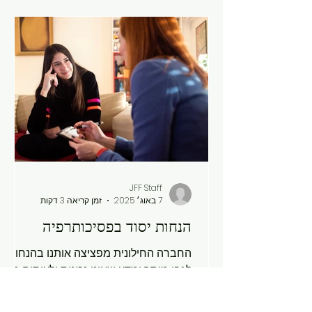
התורה לא הייתה צריכה לאסור זאת
במפורש. העובדה שרוב האנשים אינם
חשים בכך או אינם מבקשים זאת – אינה
קשורה לשאלה מי
JFF Staff
7 באוג׳ 2025
זמן קריאה 3 דקות
הנחות יסוד בפסיכותרפיה
החברה החילונית מפציצה אותנו בהנחות
לגבי מוסר ומדע שאינן נכונות ולעיתים גם
לא בריאות לאימוץ. הנה כמה מההנחות
הפופולריות, יחד עם הסבר לאמת. הנחה: