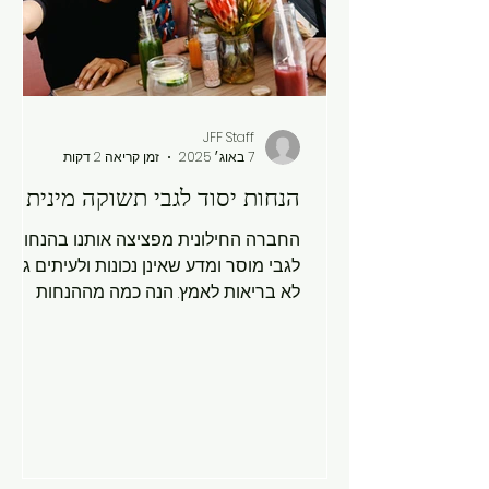
JFF Staff
7 באוג׳ 2025
זמן קריאה 2 דקות
הנחות יסוד לגבי תשוקה מינית
החברה החילונית מפציצה אותנו בהנחות
לגבי מוסר ומדע שאינן נכונות ולעיתים גם
לא בריאות לאמץ. הנה כמה מההנחות
הפופולריות, יחד עם הסבר לאמת. הנחה:
פנטזיה וניסיון עם בני־אותו־מין הן נדירות
באופן יוצא דופן או לא טבעיות, ומשקפות
פתולוגיה או דומה למצב אצל משתייכים
להט"ב. לא – אין דבר בלתי רגיל או לא
טבעי בפנטזיות, חוויות או מערכות יחסים
של בני־אותו־מין. אם זה היה לא טבעי,