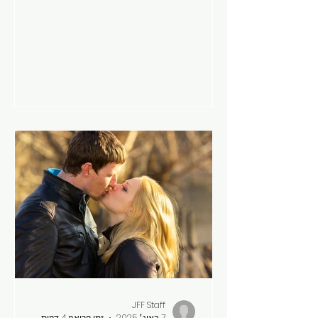
אותנו באמונה הזו, תוך הענשת מי שמאתגר
אותה, וגורמת לאנשים לשאול ללא צורך את
זהותם ופוטנציאל הקשרים שלהם. לכן, עלינו
לצייד את עצמנו במידע מדויק כדי להכיר
את הנושאים שיכולים בקלות להתבלבל עם
“להיות הומו”. הידיעה הזו יכולה לעזור לוודא
שאיננו פשוט מצמידים תווית פופולרית
וקלה לגישה לדבר שיותר מורכב, ניתן
לפתור אותו ומעצים. 8 סיבות לכך שאנשים
חושבים “אני הומו”: כדי למלא צרכים
JFF Staff
7 באוג׳ 2025
זמן קריאה 4 דקות