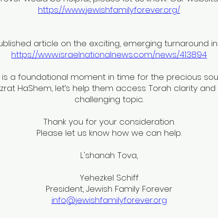
https://www.jewishfamilyforever.org/
ublished article on the exciting, emerging turnaround i
https://www.israelnationalnews.com/news/413894
s is a foundational moment in time for the precious sou
Bezrat HaShem, let’s help them access Torah clarity and
challenging topic.
Thank you for your consideration.
Please let us know how we can help.
L'shanah Tova,
Yehezkel Schiff
President, Jewish Family Forever
info@jewishfamilyforever.org