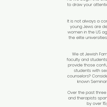
to draw your attent
It is not always a 
young Jews are deal
women in the US age
the elite universit
We at Jewish Fami
faculty and student
provide those confus
students with se
counselors? Consider
known Seminary
Over the past three 
and therapists spa
by over 15