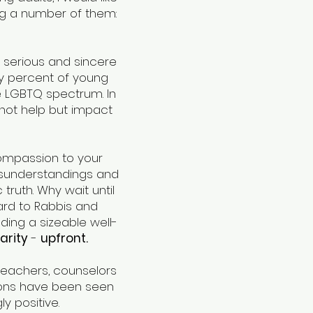
ng a number of them:
 serious and sincere
rty percent of young
e LGBTQ spectrum. In
nnot help but impact
compassion to your
isunderstandings and
truth. Why wait until
ard to Rabbis and
ding a sizeable well-
arity
-
upfront.
 teachers, counselors
ions have been seen
y positive.