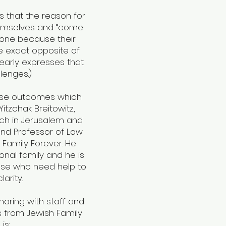
s that the reason for
themselves and “come
 done because their
the exact opposite of
learly expresses that
lenges.)
these outcomes which
itzchak Breitowitz,
ach in Jerusalem and
and Professor of Law
 Family Forever. He
onal family and he is
ose who need help to
arity.
haring with staff and
ts from Jewish Family
is: