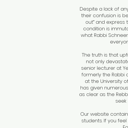
Despite a lack of an
their confusion is 
out” and express t
condition is immutab
what Rabbi Schneerso
everyon
The truth is that u
not only devastate
senior lecturer at 
formerly the Rabbi 
at the University 
has given numerous l
as clear as the Reb
seek 
Our website contains
students. If you fee
Fo