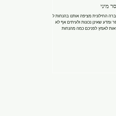
ר מיני
רה החילונית מציפה אותנו בהנחות לגבי
ר ומדע שאינן נכונות ולעיתים אף לא
אות לאמץ. לפניכם כמה מהנחות
הפופולריות, יחד עם הסבר לאמת: 1. הנחה:
רה מיושנת. איך מסמך בן שלושת אלפי
ים יכול להתאים למוסר מיני בעידן של
? אנשים בטבעיות יודעים יותר טוב. זה
ט בלתי אפשרי. בלי התורה — מה ימנע
רה לעוות ולסלף את ההבחנה בין טוב
? כפי שאנו רואים שוב ושוב לאורך
סטוריה, החברה יכולה לגרום למעשה רע
אות טוב ולהיפך. קחו, למשל, את גרמניה
צית: שומרי מחנות שהשמידו יהוד