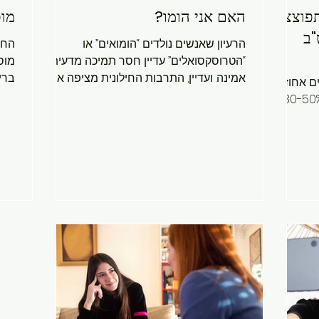
פוצצות
האם אני הומו?
מוס
"ב
הרעיון שאנשים נולדים “הומואים” או
החב
“הטרוסקסואלים” עדיין חסר תמיכה מדעית
מוס
אמינה. ועדיין, התרבות החילונית מציפה אותנו
ברי
ם אחוז
באמונה הזו, תוך הענשת מי שמאתגר אותה,
ים בארה"ב בגילאי 18-27 ו-30-50%
וגורמת לאנשים לשאול ללא צורך את זהותם
התו
 גברים...
ופוטנציאל הקשרים שלהם. לכן, עלינו לצייד
השנ
את עצמנו במידע מדויק כדי להכיר את
היום
הנושאים שיכולים בקלות להתבלבל עם
פשו
“להיות הומו”. הידיעה הזו יכולה לעזור לוודא
מחב
שאיננו פשוט מצמידים תווית פופולרית וקלה
לרע
לגישה לדבר שיותר מורכב, ניתן לפתור אותו
ההי
ומעצים. 8 סיבות לכך שאנשים חושבים “אני
להר
הומו”: כדי למלא צרכים
הנא