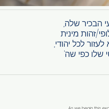
י הבכיר שלה,
פי/זהות מינית
עזור לכל יהודי,
 שלו כפי שה'
As we begin this exc