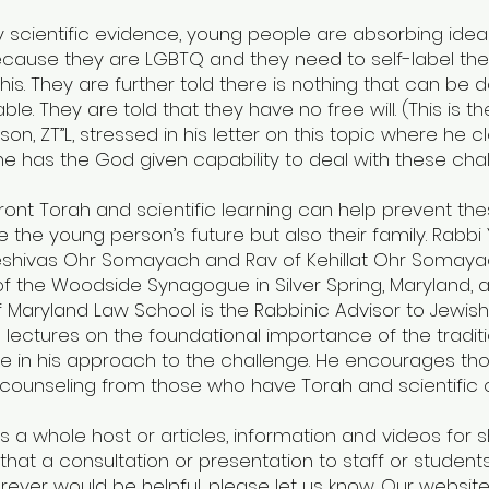
y scientific evidence, young people are absorbing idea
because they are LGBTQ and they need to self-label 
his. They are further told there is nothing that can be
le. They are told that they have no free will. (This is 
n, ZT”L, stressed in his letter on this topic where he c
e has the God given capability to deal with these chal
pfront Torah and scientific learning can help prevent 
 the young person’s future but also their family. Rabbi Y
Yeshivas Ohr Somayach and Rav of Kehillat Ohr Somay
of the Woodside Synagogue in Silver Spring, Maryland, 
of Maryland Law School is the Rabbinic Advisor to Jewish
ectures on the foundational importance of the traditi
be in his approach to the challenge. He encourages th
counseling from those who have Torah and scientific cl
 a whole host or articles, information and videos for s
l that a consultation or presentation to staff or studen
rever would be helpful, please let us know. Our website 